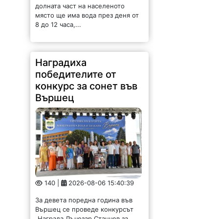
долната част на населеното
място ще има вода през деня от
8 до 12 часа,...
Наградиха
победителите от
конкурс за сонет във
Вършец
140 |
2026-08-06 15:40:39
За девета поредна година във
Вършец се проведе конкурсът
„Награда Лъчезар Станчев за