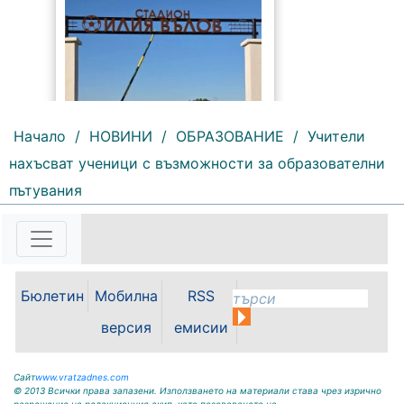
Начало
/
НОВИНИ
/
ОБРАЗОВАНИЕ
/ Учители
нахъсват ученици с възможности за образователни
159 |
2026-08-06 09:55:43
пътувания
С футболна среща между
юношеските отбори на "Мизия" /
Кнежа/ и "Ботев" /Враца/ ще
бъде открит градския стадион в
Кнежа. Спортното съоръжение
Бюлетин
Мобилна
RSS
носи името на легендарния
вратар от близкото минало
версия
емисии
Илия...
Сайт
www.vratzadnes.com
© 2013 Всички права запазени. Използването на материали става чрез изрично