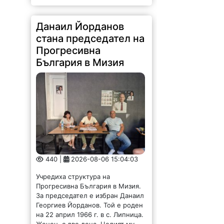
Данаил Йорданов
стана председател на
Прогресивна
България в Мизия
440 |
2026-08-06 15:04:03
Учредиха структура на
Прогресивна България в Мизия.
За председател е избран Данаил
Георгиев Йорданов. Той е роден
на 22 април 1966 г. в с. Липница.
Женен, с две деца. Целият му...