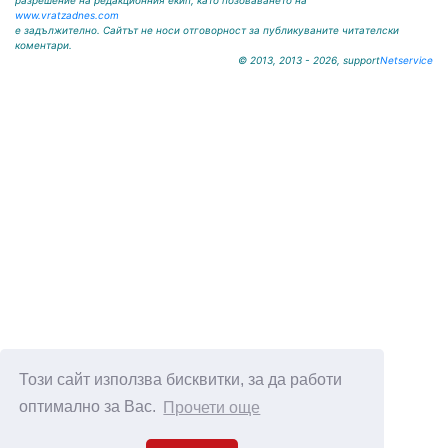
разрешение на редакционния екип, като позоваването на
www.vratzadnes.com
е задължително. Сайтът не носи отговорност за публикуваните читателски
коментари.
© 2013, 2013 - 2026, support
Netservice
Този сайт използва бисквитки, за да работи
оптимално за Вас.
Прочети още