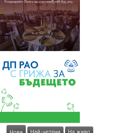
Най-четени
На живо
Нови